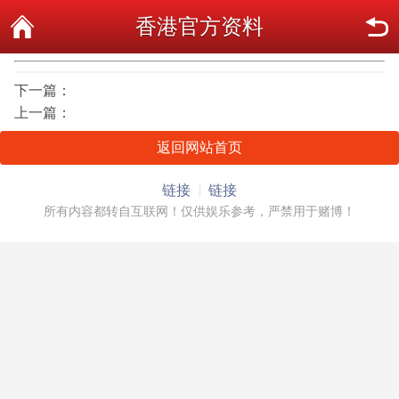
香港官方资料
下一篇：
上一篇：
返回网站首页
链接
链接
所有内容都转自互联网！仅供娱乐参考，严禁用于赌博！