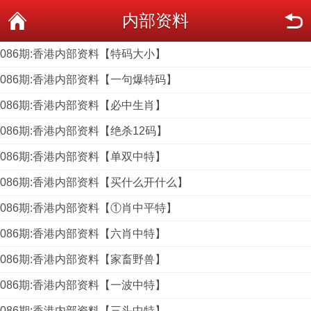
内部资料
086期:香港内部资料【特码大小】
086期:香港内部资料【一句爆特码】
086期:香港内部资料【必中生肖】
086期:香港内部资料【绝杀12码】
086期:香港内部资料【单双中特】
086期:香港内部资料【买什么开什么】
086期:香港内部资料【①肖中平特】
086期:香港内部资料【六肖中特】
086期:香港内部资料【家畜野兽】
086期:香港内部资料【一波中特】
086期:香港内部资料【三头中特】