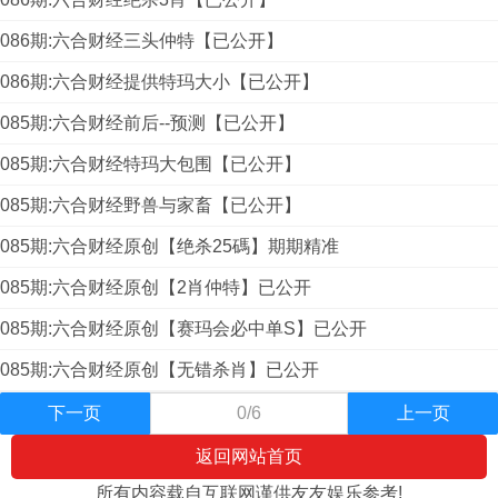
086期:六合财经三头仲特【已公开】
086期:六合财经提供特玛大小【已公开】
085期:六合财经前后--预测【已公开】
085期:六合财经特玛大包围【已公开】
085期:六合财经野兽与家畜【已公开】
085期:六合财经原创【绝杀25碼】期期精准
085期:六合财经原创【2肖仲特】已公开
085期:六合财经原创【赛玛会必中单S】已公开
085期:六合财经原创【无错杀肖】已公开
下一页
0/6
上一页
返回网站首页
所有内容载自互联网谨供友友娱乐参考!