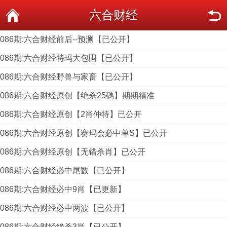
六合财经
086期:六合财经前后--预测【已公开】
086期:六合财经特玛大包围【已公开】
086期:六合财经野兽与家畜【已公开】
086期:六合财经原创【绝杀25碼】期期精准
086期:六合财经原创【2肖仲特】已公开
086期:六合财经原创【赛玛会必中单S】已公开
086期:六合财经原创【无错杀肖】已公开
086期:六合财经必中尾数【已公开】
086期:六合财经必中9肖【已更新】
086期:六合财经必中两波【已公开】
086期:六合财经绝杀3肖【已公开】