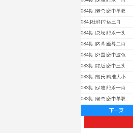
084期:[老总]必中单双
084:[社群]幸运三肖
084期:[总坛]绝杀一头
084期:[内幕]至尊二肖
084期:[外围]必中波色
083期:[绝版]必中三头
083期:[曾氏]精准大小
083期:[保准]绝杀一肖
083期:[老总]必中单双
下一页