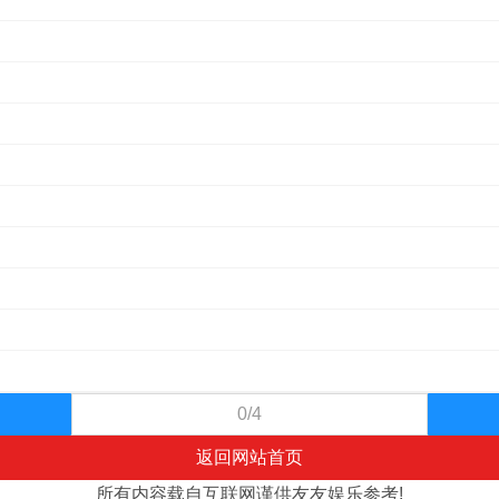
0/4
返回网站首页
所有内容载自互联网谨供友友娱乐参考!