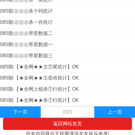
085期:㊣㊣㊣杀十码统计
085期:㊣㊣㊣杀一肖统计
085期:㊣㊣㊣带星数据二
085期:㊣㊣㊣带星数据一
085期:㊣㊣㊣带星数据三
085期:【★全网★★主⑦尾统计】OK
085期:【★全网★★主⑥肖统计】OK
085期:【★全网上错杀①行统计】OK
085期:【★全网★★杀①行统计】OK
下一页
0/25
上一页
返回网站首页
所有内容载自互联网谨供友友娱乐参考!