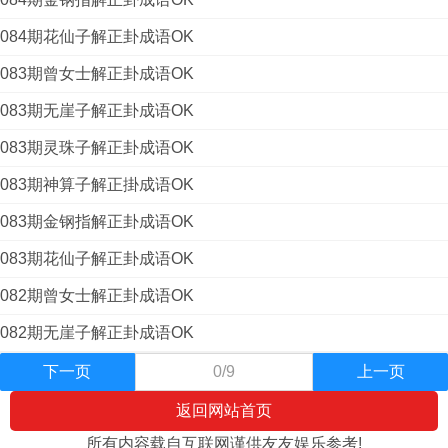
084期花仙子解正卦成语OK
083期曾女士解正卦成语OK
083期无崖子解正卦成语OK
083期灵珠子解正卦成语OK
083期神算子解正掛成语OK
083期金钢指解正卦成语OK
083期花仙子解正卦成语OK
082期曾女士解正卦成语OK
082期无崖子解正卦成语OK
下一页
0/9
上一页
返回网站首页
所有内容载自互联网谨供友友娱乐参考!