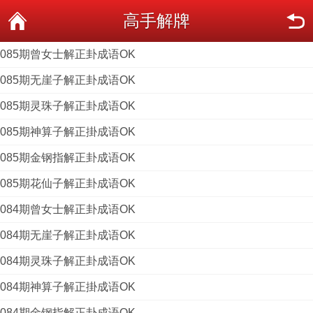
高手解牌
085期曾女士解正卦成语OK
085期无崖子解正卦成语OK
085期灵珠子解正卦成语OK
085期神算子解正掛成语OK
085期金钢指解正卦成语OK
085期花仙子解正卦成语OK
084期曾女士解正卦成语OK
084期无崖子解正卦成语OK
084期灵珠子解正卦成语OK
084期神算子解正掛成语OK
084期金钢指解正卦成语OK