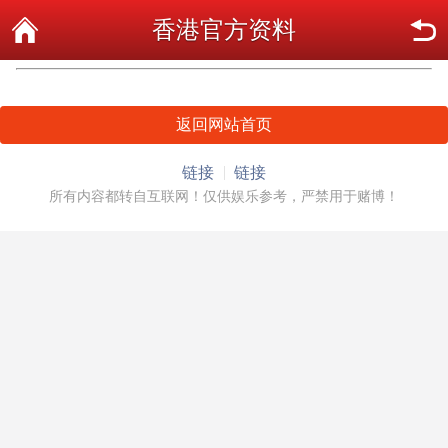
香港官方资料
返回网站首页
链接
链接
所有内容都转自互联网！仅供娱乐参考，严禁用于赌博！